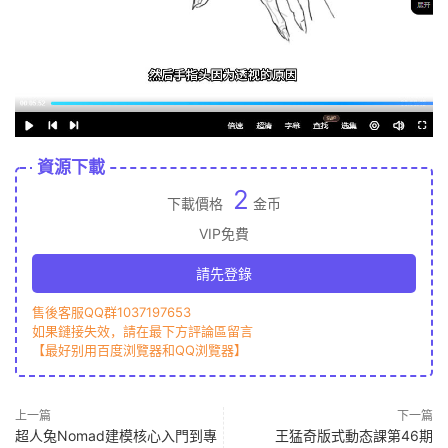
資源下載
2
下載價格
金币
VIP免費
請先登錄
售後客服QQ群1037197653
如果鏈接失效，請在最下方評論區留言
【最好别用百度浏覽器和QQ浏覽器】
上一篇
下一篇
超人兔Nomad建模核心入門到專
王猛奇版式動态課第46期