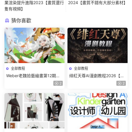
業渲染提升進階2023【畫質還行
2024【畫質不錯有大部分素材】
隻有視頻】
猜你喜歡
全部教程
全部教程
Weber老魏拾藝繪畫第12期角
绯紅天尊AI漫劇教程2026【畫
色特訓班【畫質不錯隻有視
質一般有課件】
2
2
頻】