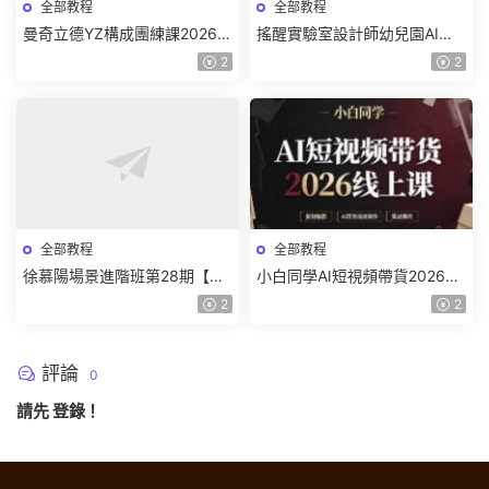
全部教程
全部教程
曼奇立德YZ構成團練課2026年
搖醒實驗室設計師幼兒園AI軟
8月已結課【畫質高清有課件】
件基礎課2025【畫質不錯有素
2
2
材】
全部教程
全部教程
徐慕陽場景進階班第28期【畫
小白同學AI短視頻帶貨2026線
質高清有資料】
上課【畫質不錯有素材】
2
2
評論
0
請先
登錄
！