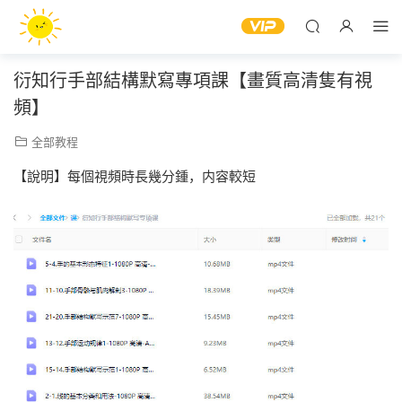
衍知行手部結構默寫專項課【畫質高清隻有視
頻】
全部教程
【說明】每個視頻時長幾分鍾，内容較短