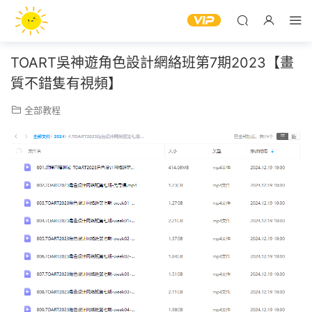
TOART吳神遊角色設計網絡班第7期2023【畫
質不錯隻有視頻】
全部教程