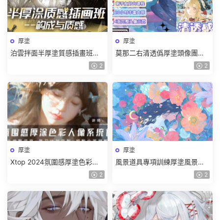
厚塗
厚塗
泊雲拌面半厚塗質感插畫班第1
莫那二右清透僞厚塗頭像團練
期2024【畫質高清隻有視頻】
2025【畫質高清有課件和筆
2
2
刷】
厚塗
厚塗
Xtop 2024氛圍感厚塗色彩人
風景道具專項訓練厚塗風景道
像系統課【畫質不錯有筆刷】
具花卉篇【畫質不錯有課件】
2
2