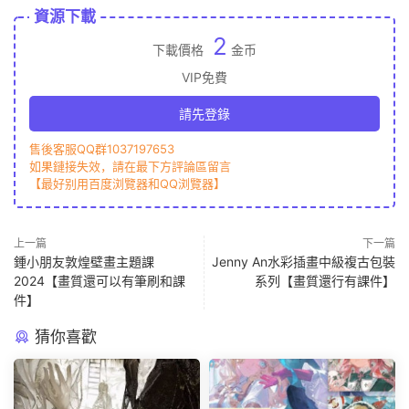
資源下載
2
下載價格
金币
VIP免費
請先登錄
售後客服QQ群1037197653
如果鏈接失效，請在最下方評論區留言
【最好别用百度浏覽器和QQ浏覽器】
上一篇
下一篇
鍾小朋友敦煌壁畫主題課
Jenny An水彩插畫中級複古包裝
2024【畫質還可以有筆刷和課
系列【畫質還行有課件】
件】
猜你喜歡