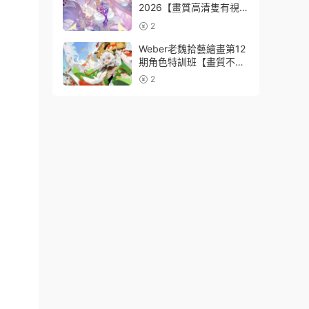
2026【畫質高清隻有視
頻】
2
Weber老魏拾藝繪畫第12
期角色特訓班【畫質不錯
隻有視頻】
2