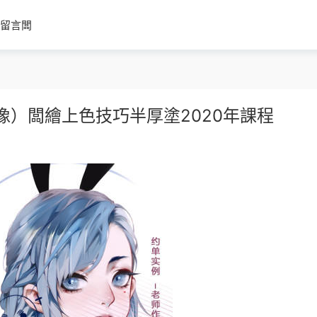
留言闆
像）闆繪上色技巧半厚塗2020年課程