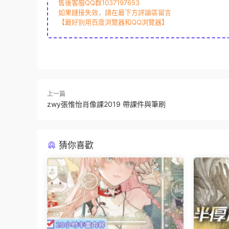
售後客服QQ群1037197653
如果鏈接失效，請在最下方評論區留言
【最好别用百度浏覽器和QQ浏覽器】
上一篇
zwy張惟怡肖像課2019 帶課件與筆刷
猜你喜歡