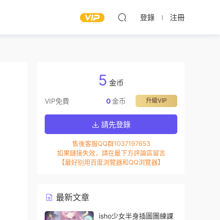
登錄
注冊
5
金币
VIP免費
0
金币
升級VIP
請先登錄
售後客服QQ群1037197653
如果鏈接失效，請在最下方評論區留言
【最好别用百度浏覽器和QQ浏覽器】
最新文章
isho少女半身插圖團練課