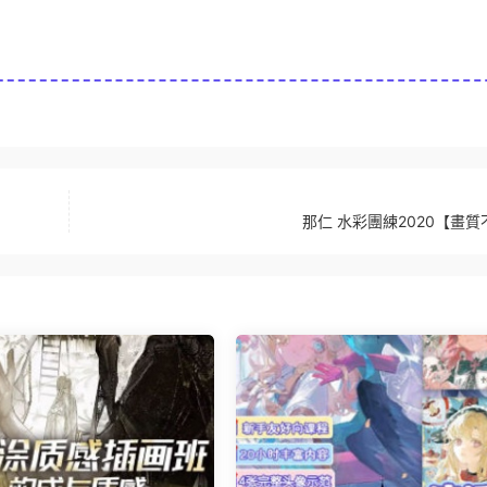
那仁 水彩團練2020【畫質