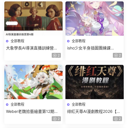
全部教程
全部教程
大象學長AI導演直播訓練營第4
isho少女半身插圖團練課
期2026【畫質高清有資料】
2026【畫質高清隻有視頻】
2
2
全部教程
全部教程
Weber老魏拾藝繪畫第12期角
绯紅天尊AI漫劇教程2026【畫
色特訓班【畫質不錯隻有視
質一般有課件】
2
2
頻】