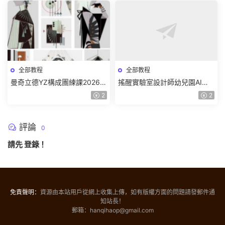
全部教程
全部教程
曼奇立德YZ構成團練課2026年
搖醒實驗室設計師幼兒園AI軟
8月已結課【畫質高清有課件】
件基礎課2025【畫質不錯有素
2
2
材】
評論
0
請先
登錄
！
免責聲明：
資源由本站用戶從網上收集上傳，如有版權方面的問題請發郵件通
知站長！
郵箱：hanqihaop@gmail.com