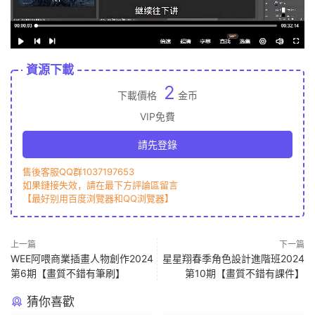
資源下載
2
下載價格
金币
VIP免費
請先登錄
售後客服QQ群1037197653
如果鏈接失效，請在最下方評論區留言
【最好别用百度浏覽器和QQ浏覽器】
上一篇
下一篇
WEE阿喂商業插畫人物創作2024
星星翔春季角色設計進階班2024
第6期【畫質不錯有筆刷】
第10期【畫質不錯有課件】
猜你喜歡