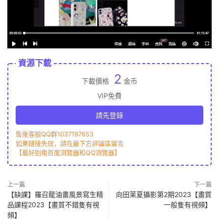
資源下載
2
下載價格
金币
VIP免費
請先登錄
售後客服QQ群1037197653
如果鏈接失效，請在最下方評論區留言
【最好别用百度浏覽器和QQ浏覽器】
上一篇
下一篇
【缺課】羅召龍油畫風景寫生精
向田茉夏攝影第2期2023【畫質
品課程2023【畫質不錯隻有視
一般隻有視頻】
頻】