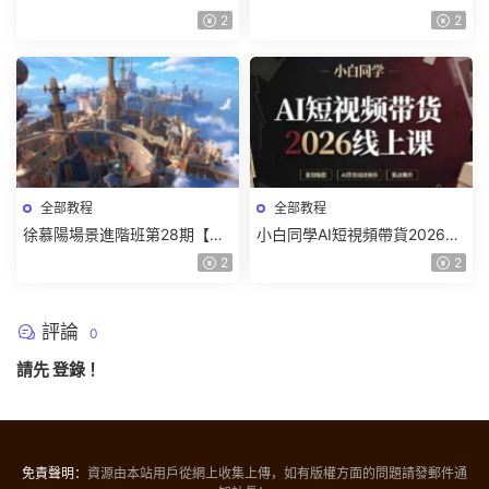
8月已結課【畫質高清有課件】
件基礎課2025【畫質不錯有素
2
2
材】
全部教程
全部教程
徐慕陽場景進階班第28期【畫
小白同學AI短視頻帶貨2026線
質高清有資料】
上課【畫質不錯有素材】
2
2
評論
0
請先
登錄
！
免責聲明：
資源由本站用戶從網上收集上傳，如有版權方面的問題請發郵件通