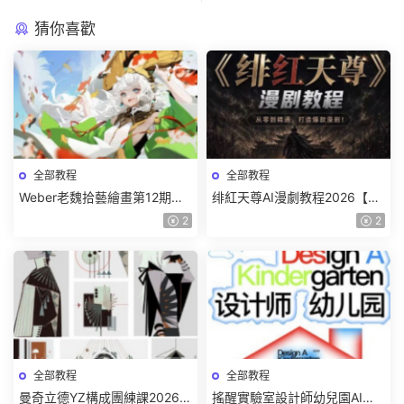
猜你喜歡
全部教程
全部教程
Weber老魏拾藝繪畫第12期角
绯紅天尊AI漫劇教程2026【畫
色特訓班【畫質不錯隻有視
質一般有課件】
2
2
頻】
全部教程
全部教程
曼奇立德YZ構成團練課2026年
搖醒實驗室設計師幼兒園AI軟