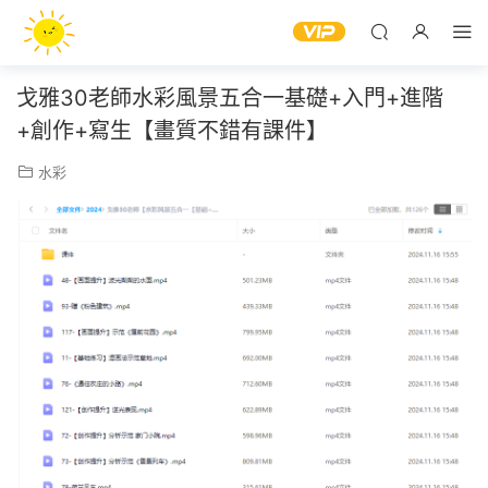
戈雅30老師水彩風景五合一基礎+入門+進階
+創作+寫生【畫質不錯有課件】
水彩