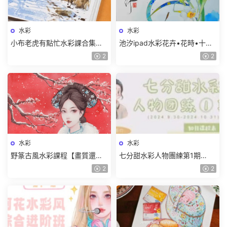
水彩
水彩
小布老虎有點忙水彩課合集
池汐ipad水彩花卉•花時•十二
【畫質高清隻有視頻】
月曆花【畫質還行隻有視頻】
2
2
水彩
水彩
野篆古風水彩課程【畫質還行
七分甜水彩人物團練第1期
隻有視頻】
2024【畫質較差有筆刷和素
2
2
材】