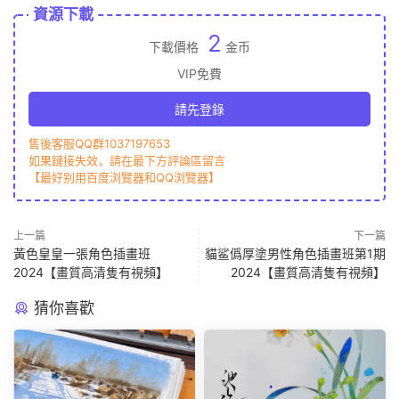
資源下載
2
下載價格
金币
VIP免費
請先登錄
售後客服QQ群1037197653
如果鏈接失效，請在最下方評論區留言
【最好别用百度浏覽器和QQ浏覽器】
上一篇
下一篇
黃色皇皇一張角色插畫班
貓鲨僞厚塗男性角色插畫班第1期
2024【畫質高清隻有視頻】
2024【畫質高清隻有視頻】
猜你喜歡