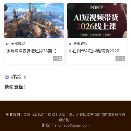
全部教程
全部教程
徐慕陽場景進階班第28期【畫
小白同學AI短視頻帶貨2026線
質高清有資料】
上課【畫質不錯有素材】
2
2
評論
0
請先
登錄
！
免責聲明：
資源由本站用戶從網上收集上傳，如有版權方面的問題請發郵件通
知站長！
郵箱：hanqihaop@gmail.com