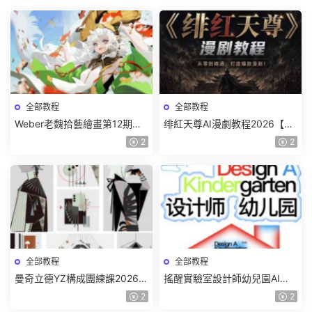
全部教程
全部教程
Weber老魏拾藝繪畫第12期角
绯紅天尊AI漫劇教程2026【畫
色特訓班【畫質不錯隻有視
質一般有課件】
2
2
頻】
全部教程
全部教程
曼奇立德YZ構成團練課2026年
搖醒實驗室設計師幼兒園AI軟
8月已結課【畫質高清有課件】
件基礎課2025【畫質不錯有素
2
2
材】