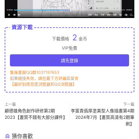
資源下載
2
下載價格
金币
VIP免費
請先登錄
售後客服QQ群1037197653
如果鏈接失效，請在最下方評論區留言
【最好别用百度浏覽器和QQ浏覽器】
上一篇
下一篇
顧德雄角色創作研修第2期
李富貴僞厚塗美型人像插畫第4期
2023【畫質不錯有大部分課件】
2024年7月【畫質高清有2期筆
刷】
猜你喜歡