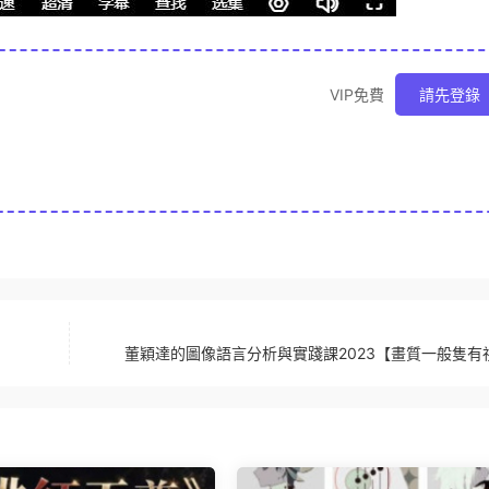
VIP免費
請先登錄
董穎達的圖像語言分析與實踐課2023【畫質一般隻有