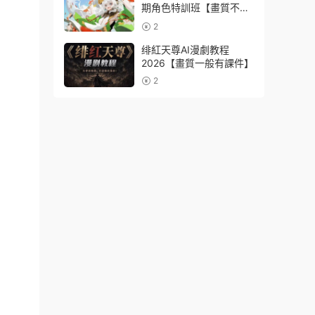
期角色特訓班【畫質不錯
隻有視頻】
2
绯紅天尊AI漫劇教程
2026【畫質一般有課件】
2