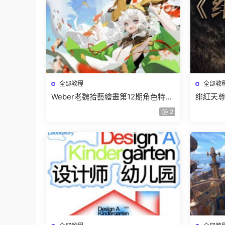
全部教程
全部教
Weber老魏拾藝繪畫第12期角色特訓
绯紅天尊
班【畫質不錯隻有視頻】
有課件
2