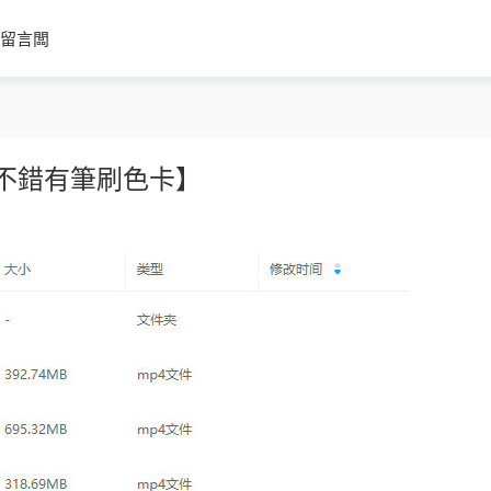
留言闆
質不錯有筆刷色卡】