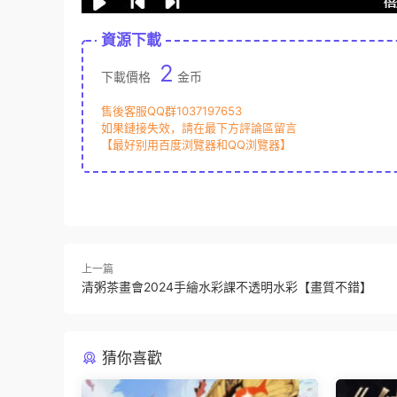
資源下載
2
下載價格
金币
售後客服QQ群1037197653
如果鏈接失效，請在最下方評論區留言
【最好别用百度浏覽器和QQ浏覽器】
上一篇
清粥茶畫會2024手繪水彩課不透明水彩【畫質不錯】
猜你喜歡