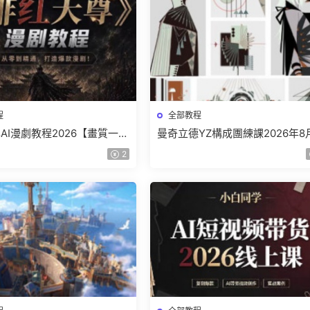
程
全部教程
AI漫劇教程2026【畫質一般
曼奇立德YZ構成團練課2026年8
】
結課【畫質高清有課件】
2