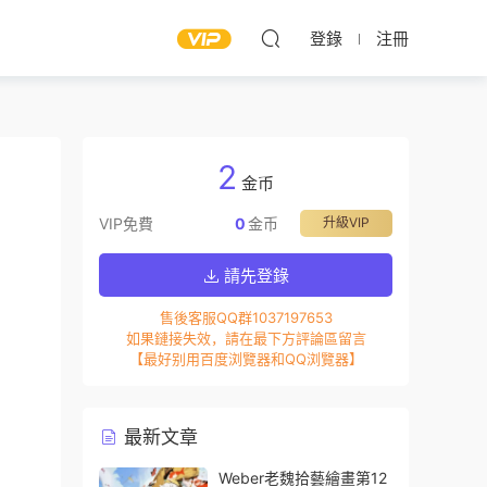
登錄
注冊
2
金币
VIP免費
0
金币
升級VIP
請先登錄
售後客服QQ群1037197653
如果鏈接失效，請在最下方評論區留言
【最好别用百度浏覽器和QQ浏覽器】
最新文章
Weber老魏拾藝繪畫第12