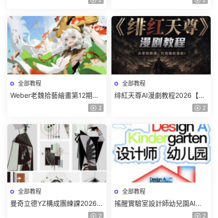
全部教程
全部教程
Weber老魏拾藝繪畫第12期角
绯紅天尊AI漫劇教程2026【畫
色特訓班【畫質不錯隻有視
質一般有課件】
2
2
頻】
全部教程
全部教程
曼奇立德YZ構成團練課2026年
搖醒實驗室設計師幼兒園AI軟
8月已結課【畫質高清有課件】
件基礎課2025【畫質不錯有素
2
2