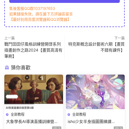
售後客服QQ群1037197653
如果鏈接失效，請在最下方評論區留言
【最好别用百度浏覽器和QQ浏覽器】
上一篇
下一篇
戰鬥田田仔風格訓練營開啓系列
特克斯概念設計藝術六期【畫質
插畫創作之路2024【畫質高清有
不錯有課件】
筆刷】
猜你喜歡
全部教程
全部教程
大象學長AI導演直播訓練營第4
isho少女半身插圖團練課
期2026【畫質高清有資料】
2026【畫質高清隻有視頻】
2
2