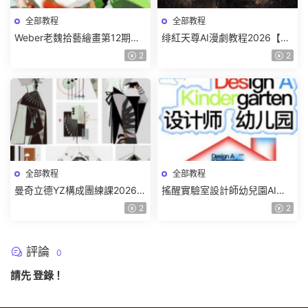
全部教程
全部教程
Weber老魏拾藝繪畫第12期角
绯紅天尊AI漫劇教程2026【畫
色特訓班【畫質不錯隻有視
質一般有課件】
2
2
頻】
全部教程
全部教程
曼奇立德YZ構成團練課2026年
搖醒實驗室設計師幼兒園AI軟
8月已結課【畫質高清有課件】
件基礎課2025【畫質不錯有素
2
2
材】
評論
0
請先
登錄
！