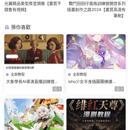
光翼精品美型厚塗頭像【畫質不
戰鬥田田仔風格訓練營開啓系列
錯隻有視頻】
插畫創作之路2024【畫質高清有
筆刷】
猜你喜歡
全部教程
全部教程
大象學長AI導演直播訓練營第4
isho少女半身插圖團練課
期2026【畫質高清有資料】
2026【畫質高清隻有視頻】
2
2