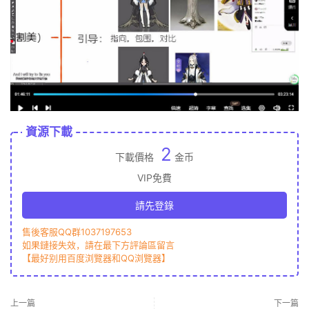
資源下載
2
下載價格
金币
VIP免費
請先登錄
售後客服QQ群1037197653
如果鏈接失效，請在最下方評論區留言
【最好别用百度浏覽器和QQ浏覽器】
上一篇
下一篇