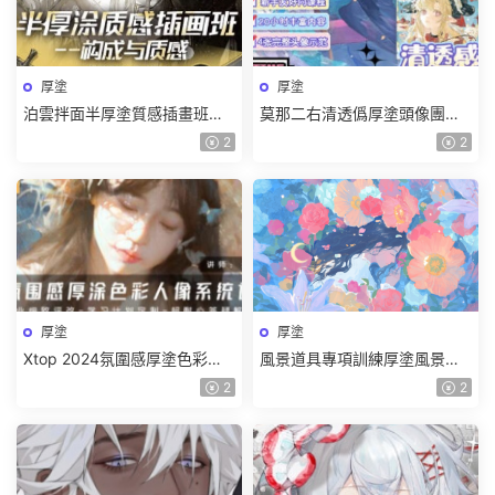
厚塗
厚塗
泊雲拌面半厚塗質感插畫班第1
莫那二右清透僞厚塗頭像團練
期2024【畫質高清隻有視頻】
2025【畫質高清有課件和筆
2
2
刷】
厚塗
厚塗
Xtop 2024氛圍感厚塗色彩人
風景道具專項訓練厚塗風景道
像系統課【畫質不錯有筆刷】
具花卉篇【畫質不錯有課件】
2
2