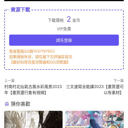
資源下載
2
下載價格
金币
VIP免費
請先登錄
售後客服QQ群1037197653
如果鏈接失效，請在最下方評論區留言
【最好别用百度浏覽器和QQ浏覽器】
上一篇
下一篇
村南村北仙氣古風水彩風景2023
三文速寫全能課2023【畫質還可
年【畫質還行隻有視頻】
以有素材】
猜你喜歡