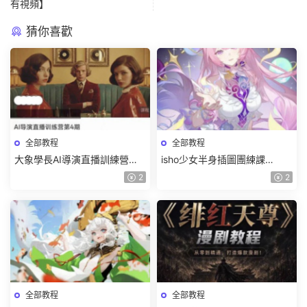
有視頻】
猜你喜歡
全部教程
全部教程
大象學長AI導演直播訓練營第4
isho少女半身插圖團練課
期2026【畫質高清有資料】
2026【畫質高清隻有視頻】
2
2
全部教程
全部教程