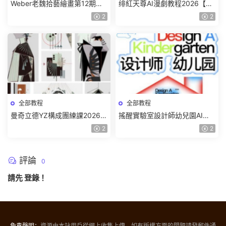
Weber老魏拾藝繪畫第12期角
绯紅天尊AI漫劇教程2026【畫
色特訓班【畫質不錯隻有視
質一般有課件】
2
2
頻】
全部教程
全部教程
曼奇立德YZ構成團練課2026年
搖醒實驗室設計師幼兒園AI軟
8月已結課【畫質高清有課件】
件基礎課2025【畫質不錯有素
2
2
材】
評論
0
請先
登錄
！
免責聲明：
資源由本站用戶從網上收集上傳，如有版權方面的問題請發郵件通