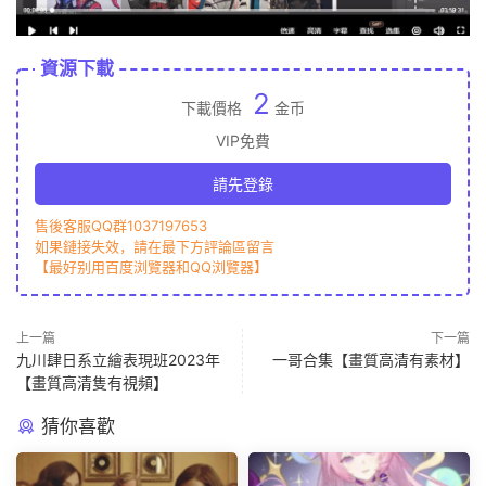
資源下載
2
下載價格
金币
VIP免費
請先登錄
售後客服QQ群1037197653
如果鏈接失效，請在最下方評論區留言
【最好别用百度浏覽器和QQ浏覽器】
上一篇
下一篇
九川肆日系立繪表現班2023年
一哥合集【畫質高清有素材】
【畫質高清隻有視頻】
猜你喜歡