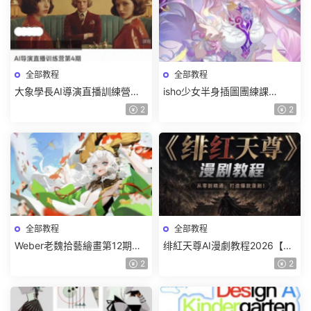
全部教程
全部教程
大象學長AI導演直播訓練營第4
isho少女半身插圖團練課
期2026【畫質高清有資料】
2026【畫質高清隻有視頻】
2
2
全部教程
全部教程
Weber老魏拾藝繪畫第12期角
绯紅天尊AI漫劇教程2026【畫
色特訓班【畫質不錯隻有視
質一般有課件】
2
2
頻】