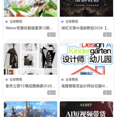
全部教程
全部教程
Weber老魏拾藝繪畫第12期角
绯紅天尊AI漫劇教程2026【畫
色特訓班【畫質不錯隻有視
質一般有課件】
2
2
頻】
全部教程
全部教程
曼奇立德YZ構成團練課2026年
搖醒實驗室設計師幼兒園AI軟
8月已結課【畫質高清有課件】
件基礎課2025【畫質不錯有素
2
2
材】