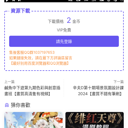
資源下載
2
下載價格
金币
VIP免費
請先登錄
售後客服QQ群1037197653
如果鏈接失效，請在最下方評論區留言
【最好别用百度浏覽器和QQ浏覽器】
上一篇
下一篇
鹹魚中下遊第九期色彩與創意插
辛夫D第十期場景氛圍設計課
畫班【畫質高清隻有視頻】
2024【畫質不錯有筆刷】
猜你喜歡