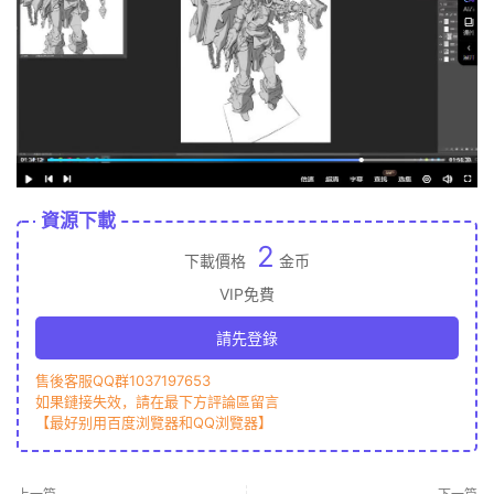
資源下載
2
下載價格
金币
VIP免費
請先登錄
售後客服QQ群1037197653
如果鏈接失效，請在最下方評論區留言
【最好别用百度浏覽器和QQ浏覽器】