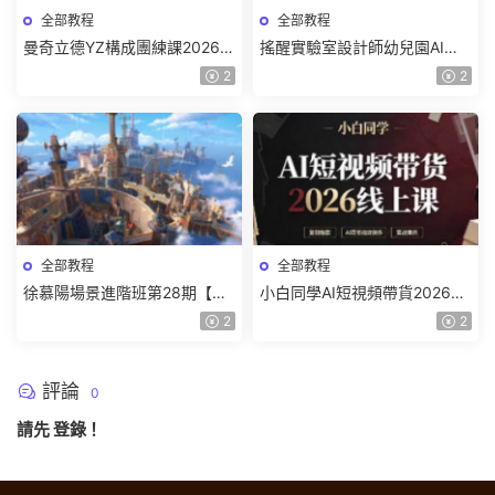
全部教程
全部教程
曼奇立德YZ構成團練課2026年
搖醒實驗室設計師幼兒園AI軟
8月已結課【畫質高清有課件】
件基礎課2025【畫質不錯有素
2
2
材】
全部教程
全部教程
徐慕陽場景進階班第28期【畫
小白同學AI短視頻帶貨2026線
質高清有資料】
上課【畫質不錯有素材】
2
2
評論
0
請先
登錄
！