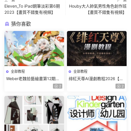
上一篇
下一篇
Eleven_To iPad鋼筆淡彩第6期
Houby大人帥氣男性角色創作班
2023【畫質不錯隻有視頻】
【畫質不錯隻有視頻】
猜你喜歡
全部教程
全部教程
Weber老魏拾藝繪畫第12期角
绯紅天尊AI漫劇教程2026【畫
色特訓班【畫質不錯隻有視
質一般有課件】
2
2
頻】