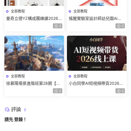
全部教程
全部教程
曼奇立德YZ構成團練課2026年
搖醒實驗室設計師幼兒園AI軟
8月已結課【畫質高清有課件】
件基礎課2025【畫質不錯有素
2
2
材】
全部教程
全部教程
徐慕陽場景進階班第28期【畫
小白同學AI短視頻帶貨2026線
質高清有資料】
上課【畫質不錯有素材】
2
2
評論
0
請先
登錄
！