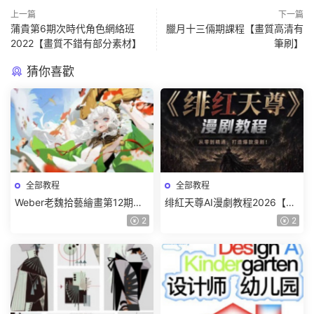
上一篇
下一篇
蒲貴第6期次時代角色網絡班
臘月十三倆期課程【畫質高清有
2022【畫質不錯有部分素材】
筆刷】
猜你喜歡
全部教程
全部教程
Weber老魏拾藝繪畫第12期角
绯紅天尊AI漫劇教程2026【畫
色特訓班【畫質不錯隻有視
質一般有課件】
2
2
頻】