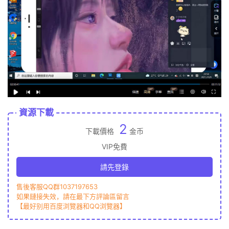
資源下載
2
下載價格
金币
VIP免費
請先登錄
售後客服QQ群1037197653
如果鏈接失效，請在最下方評論區留言
【最好别用百度浏覽器和QQ浏覽器】