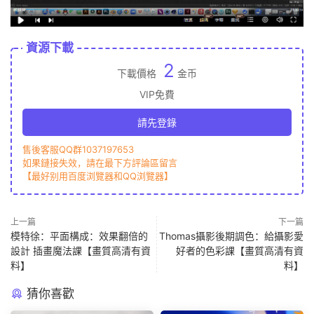
資源下載
2
下載價格
金币
VIP免費
請先登錄
售後客服QQ群1037197653
如果鏈接失效，請在最下方評論區留言
【最好别用百度浏覽器和QQ浏覽器】
上一篇
下一篇
模特徐：平面構成：效果翻倍的
Thomas攝影後期調色：給攝影愛
設計 插畫魔法課【畫質高清有資
好者的色彩課【畫質高清有資
料】
料】
猜你喜歡