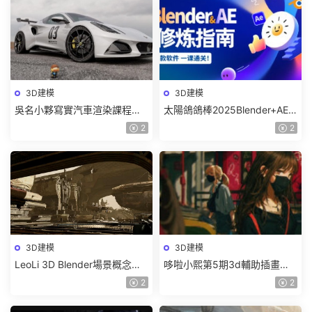
3D建模
3D建模
吳名小夥寫實汽車渲染課程
太陽鴿鴿棒2025Blender+AE
2025年結課C4D+OC【畫質高
超級修煉指南【畫質高清有部
2
2
清有素材】
分素材】
3D建模
3D建模
LeoLi 3D Blender場景概念設
哆啦小熙第5期3d輔助插畫班
計班第6期2023年【畫質高清
2023年【畫質不錯有大部分素
2
2
隻有視頻】
材】