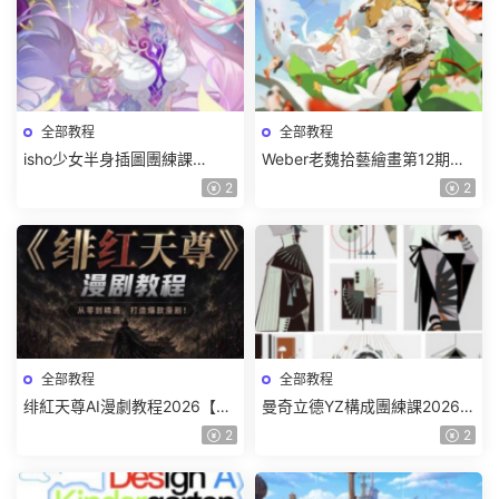
全部教程
全部教程
isho少女半身插圖團練課
Weber老魏拾藝繪畫第12期角
2026【畫質高清隻有視頻】
色特訓班【畫質不錯隻有視
2
2
頻】
全部教程
全部教程
绯紅天尊AI漫劇教程2026【畫
曼奇立德YZ構成團練課2026年
質一般有課件】
8月已結課【畫質高清有課件】
2
2