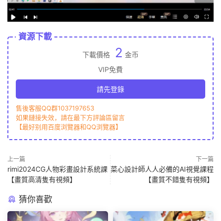
資源下載
2
下載價格
金币
VIP免費
請先登錄
售後客服QQ群1037197653
如果鏈接失效，請在最下方評論區留言
【最好别用百度浏覽器和QQ浏覽器】
上一篇
下一篇
rimi2024CG人物彩畫設計系統課
菜心設計師人人必備的AI視覺課程
【畫質高清隻有視頻】
【畫質不錯隻有視頻】
猜你喜歡