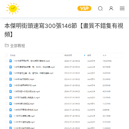
本傑明街頭速寫300張146節【畫質不錯隻有視
頻】
全部教程