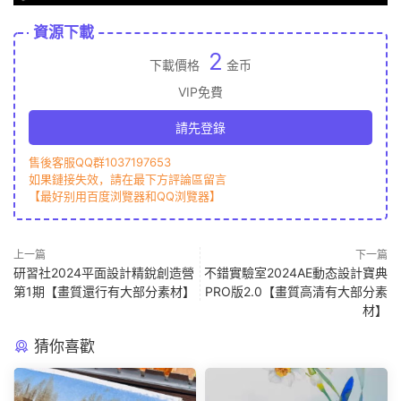
資源下載
2
下載價格
金币
VIP免費
請先登錄
售後客服QQ群1037197653
如果鏈接失效，請在最下方評論區留言
【最好别用百度浏覽器和QQ浏覽器】
上一篇
下一篇
研習社2024平面設計精銳創造營
不錯實驗室2024AE動态設計寶典
第1期【畫質還行有大部分素材】
PRO版2.0【畫質高清有大部分素
材】
猜你喜歡