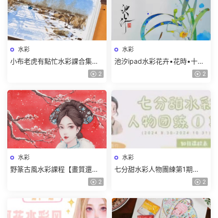
水彩
水彩
小布老虎有點忙水彩課合集
池汐ipad水彩花卉•花時•十二
【畫質高清隻有視頻】
月曆花【畫質還行隻有視頻】
2
2
水彩
水彩
野篆古風水彩課程【畫質還行
七分甜水彩人物團練第1期
隻有視頻】
2024【畫質較差有筆刷和素
2
2
材】