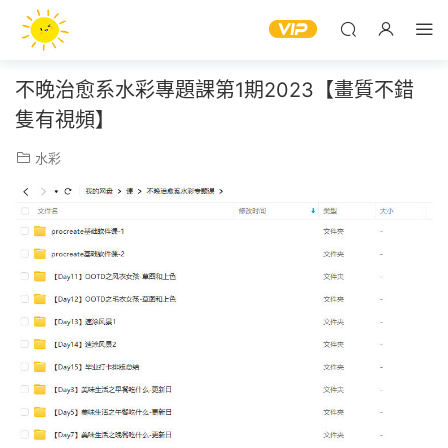
不晚治愈系水彩專題課第1期2023【畫質不錯
隻有視頻】
水彩