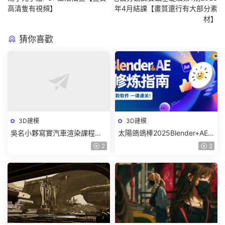
高清隻有視頻】
年4月結課【畫質還行有大部分素
材】
猜你喜歡
3D建模
3D建模
吳名小夥寫實汽車渲染課程
太陽鴿鴿棒2025Blender+AE
2025年結課C4D+OC【畫質高
超級修煉指南【畫質高清有部
2
2
清有素材】
分素材】