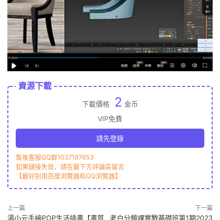
資源下載
2
下載價格
金币
VIP免費
請先登錄
售後客服QQ群1037197653
如果鏈接失效，請在最下方評論區留言
【最好别用百度浏覽器和QQ浏覽器】
上一篇
下一篇
湯小元手繪POP生活插畫【畫質
老白分鏡課實戰基礎班第1期2023