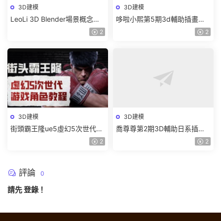
3D建模
3D建模
LeoLi 3D Blender場景概念設
哆啦小熙第5期3d輔助插畫班
計班第6期2023年【畫質高清
2023年【畫質不錯有大部分素
2
2
隻有視頻】
材】
3D建模
3D建模
街頭霸王隆ue5虛幻5次世代遊
喬尊尊第2期3D輔助日系插圖
戲角色制作全流程2024【畫質
班2023【畫質高清有大部分素
2
2
超清有大部分素材】
材】
評論
0
請先
登錄
！