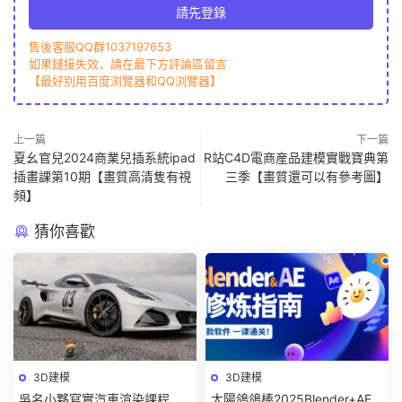
請先登錄
售後客服QQ群1037197653
如果鏈接失效，請在最下方評論區留言
【最好别用百度浏覽器和QQ浏覽器】
上一篇
下一篇
夏幺官兒2024商業兒插系統ipad
R站C4D電商産品建模實戰寶典第
插畫課第10期【畫質高清隻有視
三季【畫質還可以有參考圖】
頻】
猜你喜歡
3D建模
3D建模
吳名小夥寫實汽車渲染課程
太陽鴿鴿棒2025Blender+AE