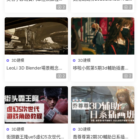
2025年結課C4D+OC【畫質高
超級修煉指南【畫質高清有部
2
2
清有素材】
分素材】
3D建模
3D建模
LeoLi 3D Blender場景概念設
哆啦小熙第5期3d輔助插畫班
計班第6期2023年【畫質高清
2023年【畫質不錯有大部分素
2
2
隻有視頻】
材】
3D建模
3D建模
街頭霸王隆ue5虛幻5次世代遊
喬尊尊第2期3D輔助日系插圖