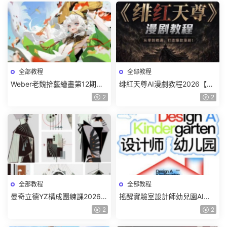
全部教程
全部教程
Weber老魏拾藝繪畫第12期角
绯紅天尊AI漫劇教程2026【畫
色特訓班【畫質不錯隻有視
質一般有課件】
2
2
頻】
全部教程
全部教程
曼奇立德YZ構成團練課2026年
搖醒實驗室設計師幼兒園AI軟
8月已結課【畫質高清有課件】
件基礎課2025【畫質不錯有素
2
2
材】