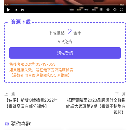
資源下載
2
下載價格
金币
VIP免費
請先登錄
售後客服QQ群1037197653
如果鏈接失效，請在最下方評論區留言
【最好别用百度浏覽器和QQ浏覽器】
上一篇
下一篇
【缺課】新版Q版插畫2022年
搖醒實驗室2023品牌設計全棧系
【畫質高清有部分課件】
統課大師班第9期【畫質不錯隻有
視頻】
猜你喜歡