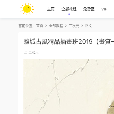
主頁
全部教程
免費區
VIP
當前位置：
首頁
全部教程
二次元
正文
離城古風精品插畫班2019【畫質
二次元