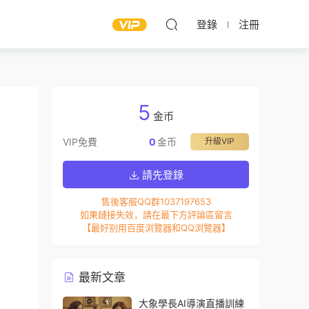
登錄
注冊
5
金币
VIP免費
0
金币
升級VIP
請先登錄
售後客服QQ群1037197653
如果鏈接失效，請在最下方評論區留言
【最好别用百度浏覽器和QQ浏覽器】
最新文章
大象學長AI導演直播訓練