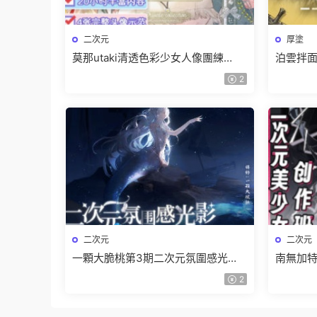
二次元
厚塗
莫那utaki清透色彩少女人像團練
泊雲拌面
2025【畫質高清隻有視頻】
2024
2
二次元
二次元
一顆大脆桃第3期二次元氛圍感光影
南無加特
特訓班2024【畫質高清隻有視頻】
作班20
2