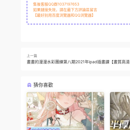
售後客服QQ群1037197653
如果鏈接失效，請在最下方評論區留言
【最好别用百度浏覽器和QQ浏覽器】
上一篇
畫畫的漫漫水彩團練第八期2021年ipad插畫課【畫質高
猜你喜歡