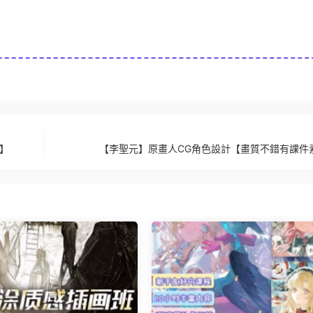
清】
【李聖元】原畫人CG角色設計【畫質不錯有課件