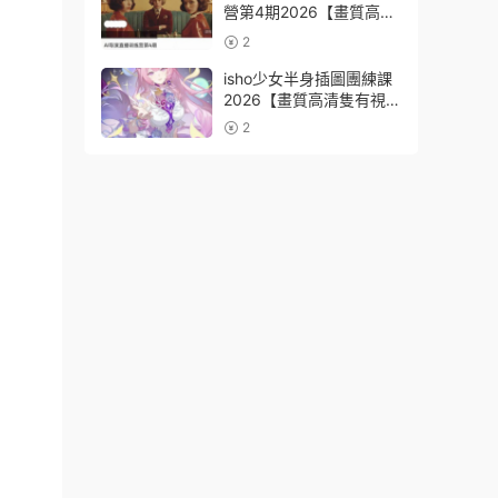
營第4期2026【畫質高清
有資料】
2
isho少女半身插圖團練課
2026【畫質高清隻有視
頻】
2