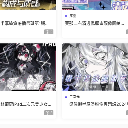
厚塗
半厚塗質感插畫班第1期
莫那二右清透僞厚塗頭像團練
【畫質高清隻有視頻】
2025【畫質高清有課件和筆刷】
2
二次元
林葡薩iPad二次元美少女創
一錄偷懶半厚塗胸像專題課2024
24【畫質高清隻有視頻】
期【畫質高清隻有視頻】
2