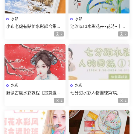
水彩
水彩
小布老虎有點忙水彩課合集
池汐ipad水彩花卉•花時•十二
【畫質高清隻有視頻】
月曆花【畫質還行隻有視頻】
2
2
水彩
水彩
野篆古風水彩課程【畫質還行
七分甜水彩人物團練第1期
隻有視頻】
2024【畫質較差有筆刷和素
2
2
材】