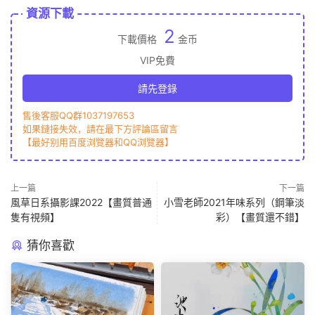
資源下載
2
下載價格
金币
VIP免費
請先登錄
售後客服QQ群1037197653
如果鏈接失效，請在最下方評論區留言
【最好别用百度浏覽器和QQ浏覽器】
上一篇
下一篇
風草日系攝影課2022【畫質普通
小雪老師2021年味系列（鋼筆淡
隻有視頻】
彩）【畫質還不錯】
猜你喜歡