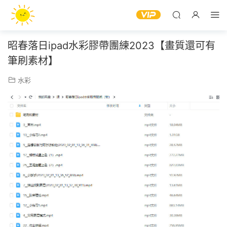
昭春落日ipad水彩膠帶團練2023【畫質還可有
筆刷素材】
水彩