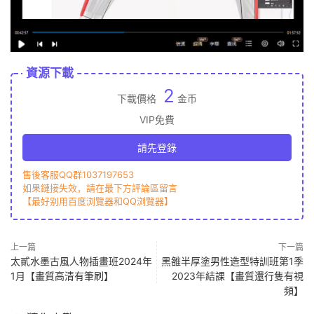
資源下載
2
下載價格
金币
VIP免費
請先登錄
售後客服QQ群1037197653
如果鏈接失效，請在最下方評論區留言
【最好别用百度浏覽器和QQ浏覽器】
上一篇
下一篇
太貳水墨古風人物插畫班2024年
黑雒半厚塗男性造型特訓班第1季
1月【畫質高清有筆刷】
2023年結課【畫質還行隻有視
頻】