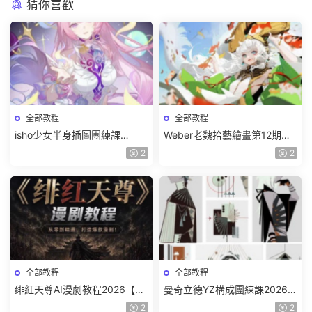
猜你喜歡
全部教程
全部教程
isho少女半身插圖團練課
Weber老魏拾藝繪畫第12期角
2026【畫質高清隻有視頻】
色特訓班【畫質不錯隻有視
2
2
頻】
全部教程
全部教程
绯紅天尊AI漫劇教程2026【畫
曼奇立德YZ構成團練課2026年
質一般有課件】
8月已結課【畫質高清有課件】
2
2