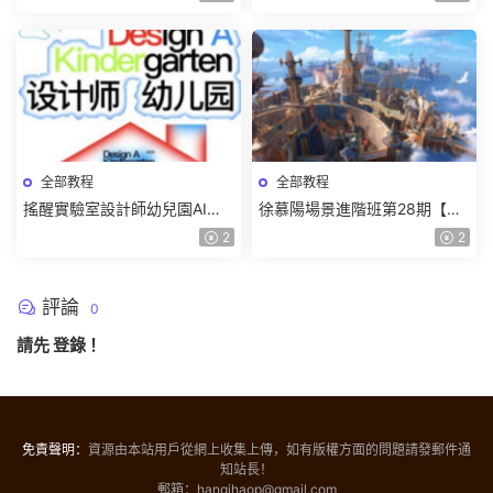
全部教程
全部教程
搖醒實驗室設計師幼兒園AI軟
徐慕陽場景進階班第28期【畫
件基礎課2025【畫質不錯有素
質高清有資料】
2
2
材】
評論
0
請先
登錄
！
免責聲明：
資源由本站用戶從網上收集上傳，如有版權方面的問題請發郵件通
知站長！
郵箱：hanqihaop@gmail.com