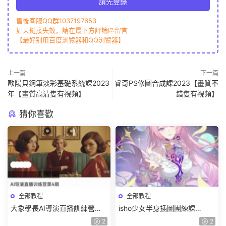
請先登錄
售後客服QQ群1037197653
如果鏈接失效，請在最下方評論區留言
【最好别用百度浏覽器和QQ浏覽器】
上一篇
下一篇
歐陽貝鋼筆淡彩基礎系統課2023
睿奇PS修圖合成課2023【畫質不
年【畫質高清隻有視頻】
錯隻有視頻】
猜你喜歡
全部教程
全部教程
大象學長AI導演直播訓練營第4
isho少女半身插圖團練課
期2026【畫質高清有資料】
2026【畫質高清隻有視頻】
2
2