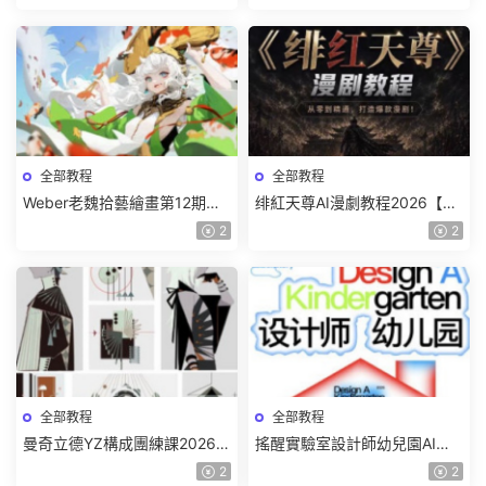
全部教程
全部教程
Weber老魏拾藝繪畫第12期角
绯紅天尊AI漫劇教程2026【畫
色特訓班【畫質不錯隻有視
質一般有課件】
2
2
頻】
全部教程
全部教程
曼奇立德YZ構成團練課2026年
搖醒實驗室設計師幼兒園AI軟
8月已結課【畫質高清有課件】
件基礎課2025【畫質不錯有素
2
2