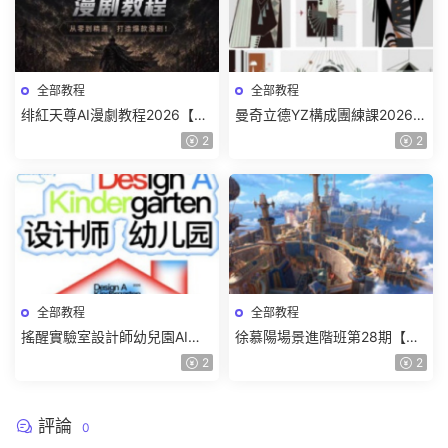
全部教程
全部教程
绯紅天尊AI漫劇教程2026【畫
曼奇立德YZ構成團練課2026年
質一般有課件】
8月已結課【畫質高清有課件】
2
2
全部教程
全部教程
搖醒實驗室設計師幼兒園AI軟
徐慕陽場景進階班第28期【畫
件基礎課2025【畫質不錯有素
質高清有資料】
2
2
材】
評論
0