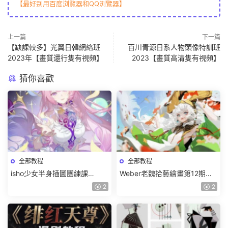
【最好别用百度浏覽器和QQ浏覽器】
上一篇
下一篇
【缺課較多】光翼日韓網絡班
百川青源日系人物頭像特訓班
2023年【畫質還行隻有視頻】
2023【畫質高清隻有視頻】
猜你喜歡
全部教程
全部教程
isho少女半身插圖團練課
Weber老魏拾藝繪畫第12期角
2026【畫質高清隻有視頻】
色特訓班【畫質不錯隻有視
2
2
頻】