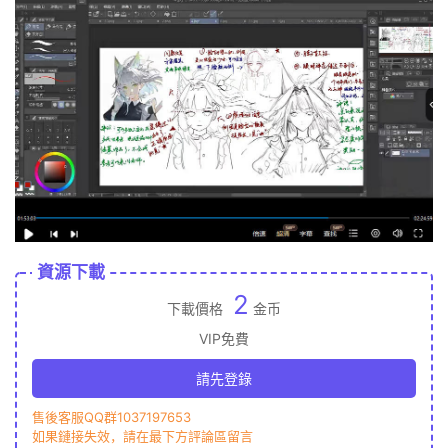
資源下載
2
下載價格
金币
VIP免費
請先登錄
售後客服QQ群1037197653
如果鏈接失效，請在最下方評論區留言