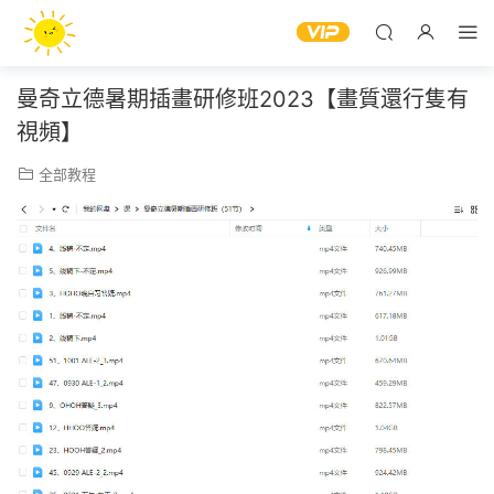
曼奇立德暑期插畫研修班2023【畫質還行隻有
視頻】
全部教程