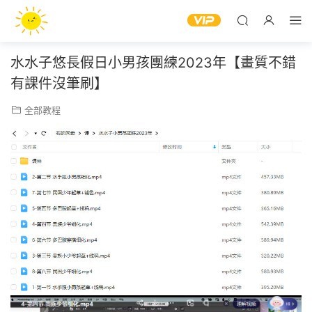
水水子悠長假日小男孩團練2023年【畫質不錯
有課件沒筆刷】
全部教程