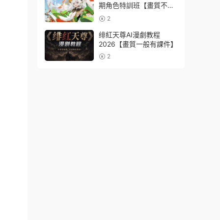
期角色特訓班【畫質不錯
隻有視頻】
2
绯紅天尊AI漫劇教程
2026【畫質一般有課件】
2