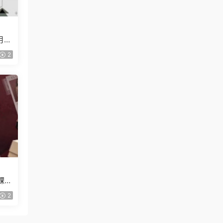
月已
2
課
2