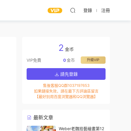
登錄
注冊
2
金币
VIP免費
0
金币
升級VIP
請先登錄
售後客服QQ群1037197653
如果鏈接失效，請在最下方評論區留言
【最好别用百度浏覽器和QQ浏覽器】
最新文章
Weber老魏拾藝繪畫第12