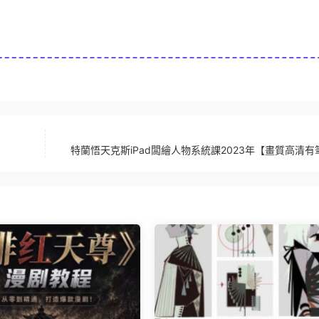
特蘭悟天克斯iPad闆繪人物系統課2023年【畫質高清有