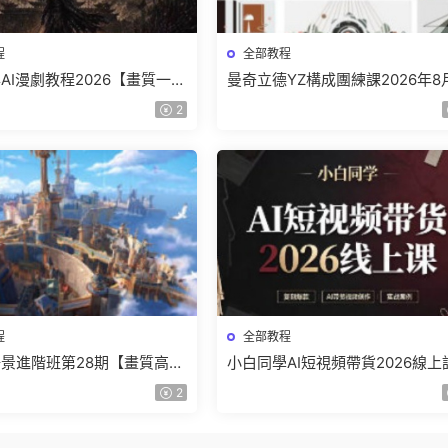
程
全部教程
AI漫劇教程2026【畫質一般
曼奇立德YZ構成團練課2026年8
】
結課【畫質高清有課件】
2
程
全部教程
景進階班第28期【畫質高清
小白同學AI短視頻帶貨2026線上
】
【畫質不錯有素材】
2