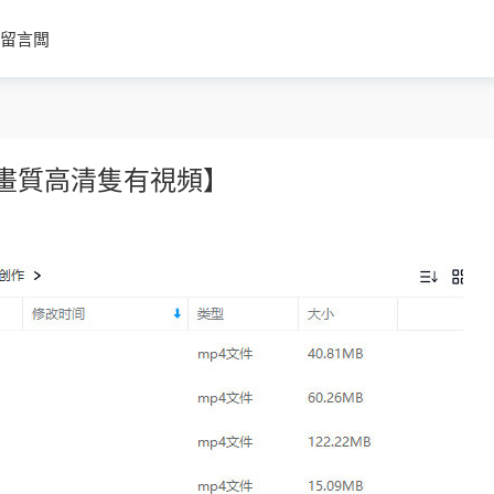
留言闆
【畫質高清隻有視頻】