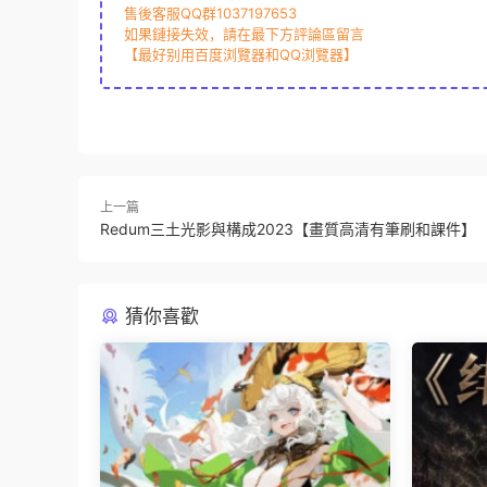
售後客服QQ群1037197653
如果鏈接失效，請在最下方評論區留言
【最好别用百度浏覽器和QQ浏覽器】
上一篇
Redum三土光影與構成2023【畫質高清有筆刷和課件】
猜你喜歡