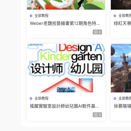
全部教程
全部教
Weber老魏拾藝繪畫第12期角色特訓
绯紅天尊
班【畫質不錯隻有視頻】
有課件
2
全部教程
全部教
搖醒實驗室設計師幼兒園AI軟件基礎
徐慕陽場
課2025【畫質不錯有素材】
有資料
2