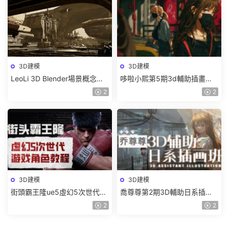
3D建模
3D建模
LeoLi 3D Blender場景概念設
哆啦小熙第5期3d輔助插畫班
計班第6期2023年【畫質高清
2023年【畫質不錯有大部分素
2
2
隻有視頻】
材】
3D建模
3D建模
街頭霸王隆ue5虛幻5次世代遊
喬尊尊第2期3D輔助日系插圖
戲角色制作全流程2024【畫質
班2023【畫質高清有大部分素
2
2
超清有大部分素材】
材】