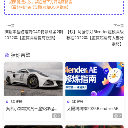
如果鏈接失效，請在最下方評論區留言
【最好别用百度浏覽器和QQ浏覽器】
上一篇
下一篇
神話零基礎電商C4D特訓班第2期
【缺】阿發你好Blender建模高級
2022年【畫質高清隻有視頻】
教程2022年【畫質超清有大部分
素材】
猜你喜歡
3D建模
3D建模
吳名小夥寫實汽車渲染課程
太陽鴿鴿棒2025Blender+AE
2025年結課C4D+OC【畫質高
超級修煉指南【畫質高清有部
2
2
清有素材】
分素材】