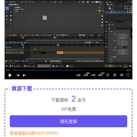
資源下載
2
下載價格
金币
VIP免費
請先登錄
售後客服QQ群1037197653