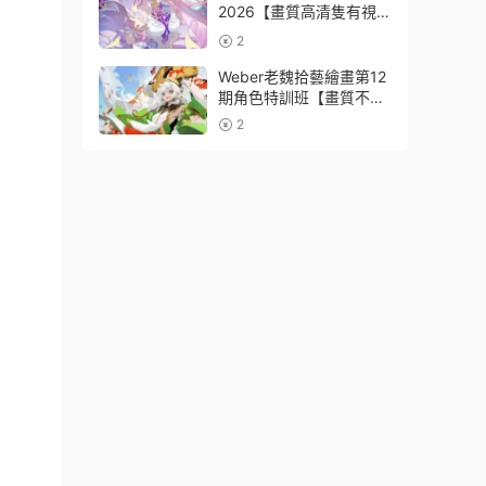
2026【畫質高清隻有視
頻】
2
Weber老魏拾藝繪畫第12
期角色特訓班【畫質不錯
隻有視頻】
2