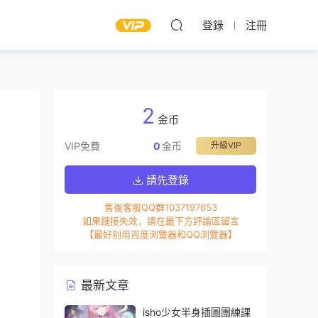
登錄
注冊
2
金币
VIP免費
0
金币
升級VIP
請先登錄
售後客服QQ群1037197653
如果鏈接失效，請在最下方評論區留言
【最好别用百度浏覽器和QQ浏覽器】
最新文章
isho少女半身插圖團練課