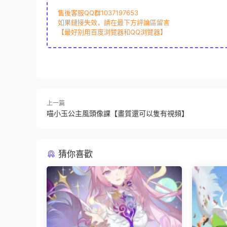
售後客服QQ群1037197653
如果鏈接失效，請在最下方評論區留言
【最好别用百度浏覽器和QQ浏覽器】
上一篇
喵小玉公主風頭像課【畫質還可以隻有視頻】
猜你喜歡