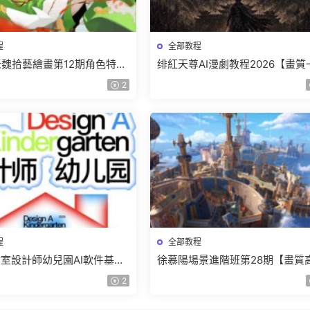
程
全部教程
r老魏拾藝繪畫第12期角色特訓
绯紅天尊AI漫劇教程2026【畫質
質不錯隻有視頻】
有課件】
2
程
全部教程
室設計師幼兒園AI軟件基礎
徐慕陽場景進階班第28期【畫質
5【畫質不錯有素材】
有資料】
2