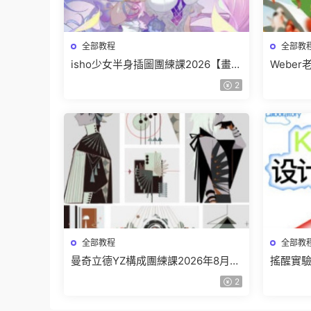
全部教程
全部教
isho少女半身插圖團練課2026【畫質
Webe
高清隻有視頻】
班【畫
2
全部教程
全部教
曼奇立德YZ構成團練課2026年8月已
搖醒實驗
結課【畫質高清有課件】
課202
2