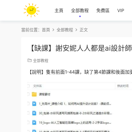
主頁
全部教程
免費區
VIP
當前位置：
首頁
全部教程
正文
【缺課】謝安妮人人都是ai設計師
全部教程
【說明】隻有前面1-44課，缺了第4節課和後面加