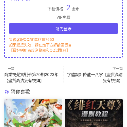
2
下載價格
金币
VIP免費
請先登錄
售後客服QQ群1037197653
如果鏈接失效，請在最下方評論區留言
【最好别用百度浏覽器和QQ浏覽器】
上一篇
下一篇
商業視覺實戰班第70期2023年
字體設計降龍十八掌【畫質高清
【畫質高清隻有視頻】
隻有視頻】
猜你喜歡