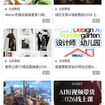
全部教程
全部教程
Weber老魏拾藝繪畫第12期角
绯紅天尊AI漫劇教程2026【畫
色特訓班【畫質不錯隻有視
質一般有課件】
2
2
頻】
全部教程
全部教程
曼奇立德YZ構成團練課2026年
搖醒實驗室設計師幼兒園AI軟
8月已結課【畫質高清有課件】
件基礎課2025【畫質不錯有素
2
2
材】