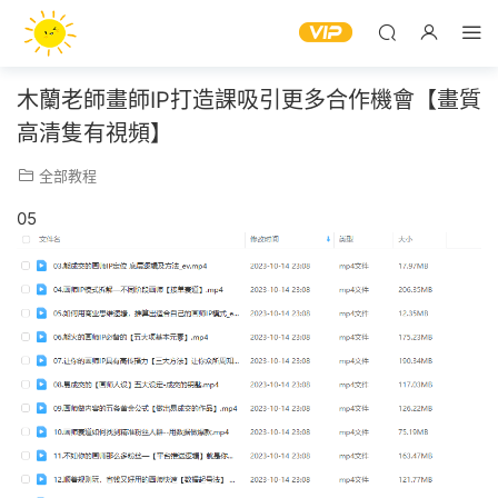
木蘭老師畫師IP打造課吸引更多合作機會【畫質
高清隻有視頻】
全部教程
05