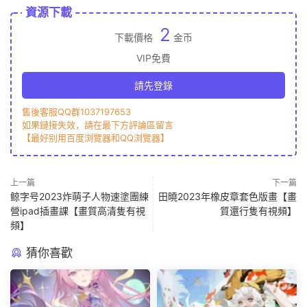
資源下載
2
下載價格
金币
VIP免費
請先登錄
售後客服QQ群1037197653
如果鏈接失效，請在最下方評論區留言
【最好别用百度浏覽器和QQ浏覽器】
上一篇
下一篇
鲸字号2023炸萌子人物速塗團練
田曉2023年橡皮章套色版畫【畫
營ipad插畫課【畫質高清隻有視
質還行隻有視頻】
頻】
猜你喜歡