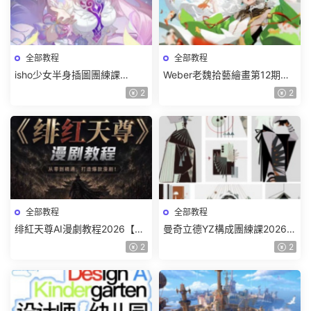
全部教程
全部教程
isho少女半身插圖團練課
Weber老魏拾藝繪畫第12期角
2026【畫質高清隻有視頻】
色特訓班【畫質不錯隻有視
2
2
頻】
全部教程
全部教程
绯紅天尊AI漫劇教程2026【畫
曼奇立德YZ構成團練課2026年
質一般有課件】
8月已結課【畫質高清有課件】
2
2