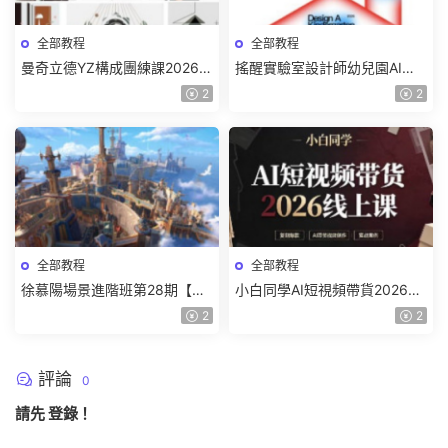
全部教程
全部教程
曼奇立德YZ構成團練課2026年
搖醒實驗室設計師幼兒園AI軟
8月已結課【畫質高清有課件】
件基礎課2025【畫質不錯有素
2
2
材】
全部教程
全部教程
徐慕陽場景進階班第28期【畫
小白同學AI短視頻帶貨2026線
質高清有資料】
上課【畫質不錯有素材】
2
2
評論
0
請先
登錄
！