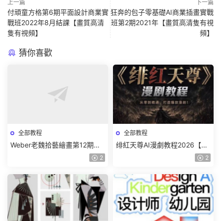
上一篇
下一篇
付頑童方格第6期平面設計商業實
狂奔的包子零基礎AI商業插畫實戰
戰班2022年8月結課【畫質高清
班第2期2021年【畫質高清隻有視
隻有視頻】
頻】
猜你喜歡
全部教程
全部教程
Weber老魏拾藝繪畫第12期角
绯紅天尊AI漫劇教程2026【畫
色特訓班【畫質不錯隻有視
質一般有課件】
2
2
頻】