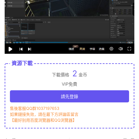
資源下載
2
下載價格
金币
VIP免費
請先登錄
售後客服QQ群1037197653
如果鏈接失效，請在最下方評論區留言
【最好别用百度浏覽器和QQ浏覽器】