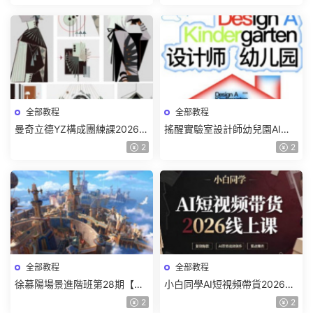
頻】
全部教程
全部教程
曼奇立德YZ構成團練課2026年
搖醒實驗室設計師幼兒園AI軟
8月已結課【畫質高清有課件】
件基礎課2025【畫質不錯有素
2
2
材】
全部教程
全部教程
徐慕陽場景進階班第28期【畫
小白同學AI短視頻帶貨2026線
質高清有資料】
上課【畫質不錯有素材】
2
2