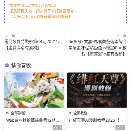
售後客服QQ群1037197653
如果鏈接失效，請在最下方評論區留言
【最好别用百度浏覽器和QQ浏覽器】
上一篇
下一篇
電商設計特戰班第64期2021年
鲸魚号x文嘉-馬裏蘭藝術學院商
【畫質高清有素材】
業插畫課程零基礎ps繪畫iPad教
程【畫質還行隻有視頻】
猜你喜歡
全部教程
全部教程
Weber老魏拾藝繪畫第12期角
绯紅天尊AI漫劇教程2026【畫
色特訓班【畫質不錯隻有視
質一般有課件】
2
2