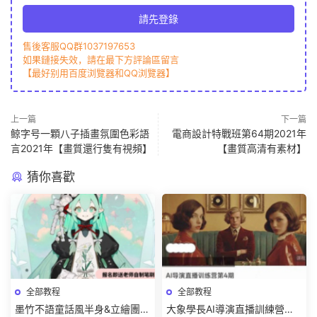
請先登錄
售後客服QQ群1037197653
如果鏈接失效，請在最下方評論區留言
【最好别用百度浏覽器和QQ浏覽器】
上一篇
下一篇
鲸字号一顆八子插畫氛圍色彩語
電商設計特戰班第64期2021年
言2021年【畫質還行隻有視頻】
【畫質高清有素材】
猜你喜歡
全部教程
全部教程
墨竹不語童話風半身&立繪團練
大象學長AI導演直播訓練營第4