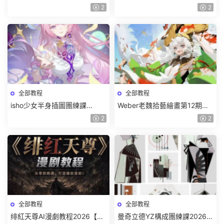
課2026【畫質高清有課件筆
期2026【畫質高清有資料】
2
2
刷】
全部教程
全部教程
isho少女半身插圖團練課
Weber老魏拾藝繪畫第12期角
2026【畫質高清隻有視頻】
色特訓班【畫質不錯隻有視
2
2
頻】
全部教程
全部教程
绯紅天尊AI漫劇教程2026【畫
曼奇立德YZ構成團練課2026年