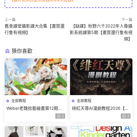
上一篇
下一篇
舊食課堂攝影課大合集【畫質還
【缺課】秋野六千2022年人像攝
行隻有視頻】
影系統課第5期【畫質還行隻有視
頻】
猜你喜歡
全部教程
全部教程
Weber老魏拾藝繪畫第12期角
绯紅天尊AI漫劇教程2026【畫
色特訓班【畫質不錯隻有視
質一般有課件】
2
2
頻】