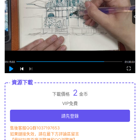
資源下載
2
下載價格
金币
VIP免費
請先登錄
售後客服QQ群1037197653
如果鏈接失效，請在最下方評論區留言
【最好别用百度浏覽器和QQ浏覽器】