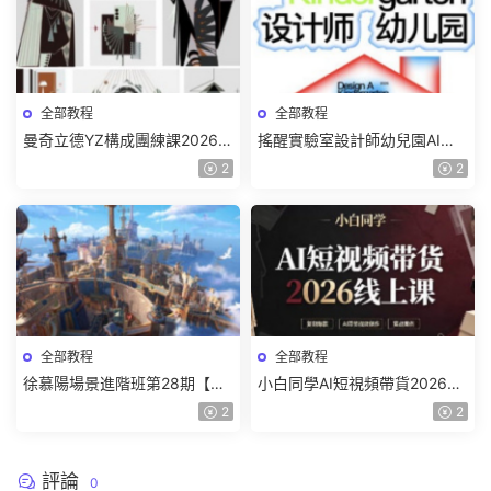
全部教程
全部教程
曼奇立德YZ構成團練課2026年
搖醒實驗室設計師幼兒園AI軟
8月已結課【畫質高清有課件】
件基礎課2025【畫質不錯有素
2
2
材】
全部教程
全部教程
徐慕陽場景進階班第28期【畫
小白同學AI短視頻帶貨2026線
質高清有資料】
上課【畫質不錯有素材】
2
2
評論
0