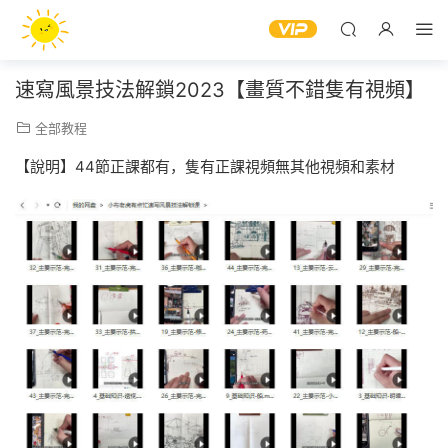
速寫風景技法解鎖2023【畫質不錯隻有視頻】
全部教程
【說明】44節正課都有，隻有正課視頻無其他視頻和素材