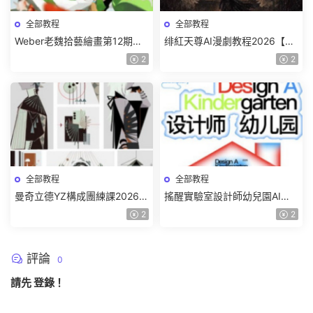
全部教程
全部教程
Weber老魏拾藝繪畫第12期角
绯紅天尊AI漫劇教程2026【畫
色特訓班【畫質不錯隻有視
質一般有課件】
2
2
頻】
全部教程
全部教程
曼奇立德YZ構成團練課2026年
搖醒實驗室設計師幼兒園AI軟
8月已結課【畫質高清有課件】
件基礎課2025【畫質不錯有素
2
2
材】
評論
0
請先
登錄
！