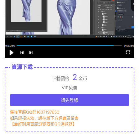
資源下載
2
下載價格
金币
VIP免費
請先登錄
售後客服QQ群1037197653
如果鏈接失效，請在最下方評論區留言
【最好别用百度浏覽器和QQ浏覽器】