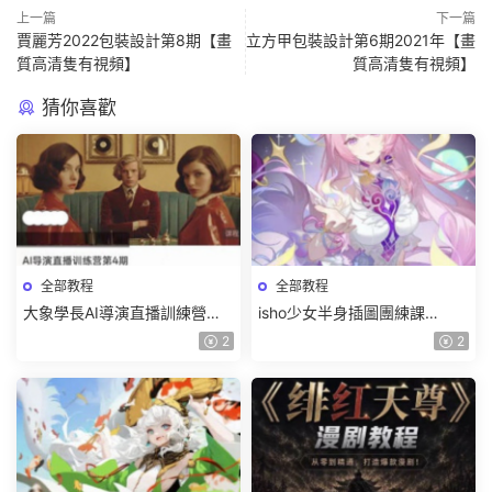
上一篇
下一篇
賈麗芳2022包裝設計第8期【畫
立方甲包裝設計第6期2021年【畫
質高清隻有視頻】
質高清隻有視頻】
猜你喜歡
全部教程
全部教程
大象學長AI導演直播訓練營第4
isho少女半身插圖團練課
期2026【畫質高清有資料】
2026【畫質高清隻有視頻】
2
2