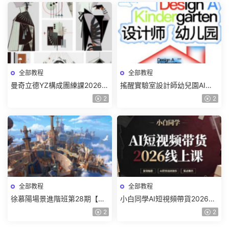
全部教程
全部教程
曼奇立德YZ構成團練課2026年
搖醒實驗室設計師幼兒園AI軟
8月已結課【畫質高清有課件】
件基礎課2025【畫質不錯有素
2
2
材】
全部教程
全部教程
徐慕陽場景進階班第28期【畫
小白同學AI短視頻帶貨2026線
質高清有資料】
上課【畫質不錯有素材】
2
2