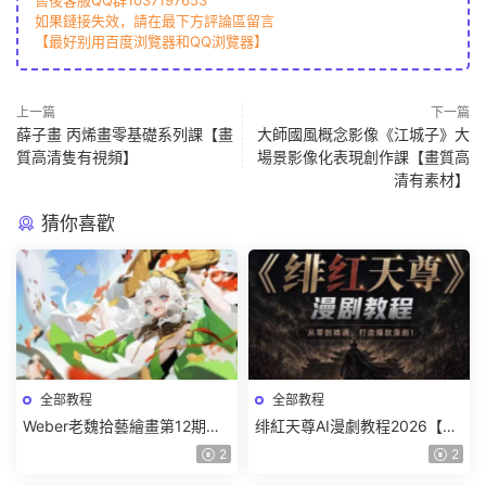
售後客服QQ群1037197653
如果鏈接失效，請在最下方評論區留言
【最好别用百度浏覽器和QQ浏覽器】
上一篇
下一篇
薛子畫 丙烯畫零基礎系列課【畫
大師國風概念影像《江城子》大
質高清隻有視頻】
場景影像化表現創作課【畫質高
清有素材】
猜你喜歡
全部教程
全部教程
Weber老魏拾藝繪畫第12期角
绯紅天尊AI漫劇教程2026【畫
色特訓班【畫質不錯隻有視
質一般有課件】
2
2
頻】