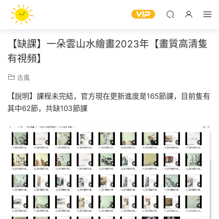
【缺課】一朵雲山水繪畫2023年【畫質高清隻
有視頻】
古風
【說明】課程未完結，官方現在更新進度是165節課，目前隻有
其中62節，共缺103節課