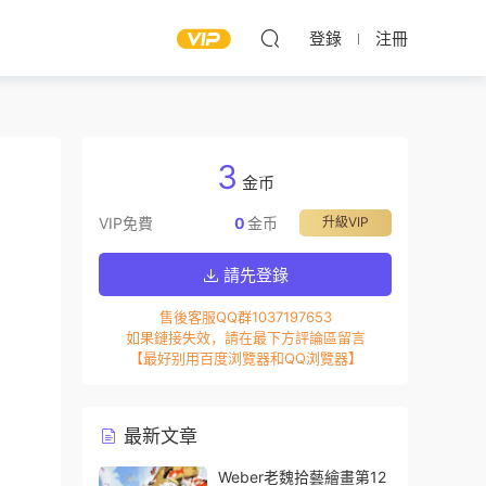
登錄
注冊
3
金币
VIP免費
0
金币
升級VIP
請先登錄
售後客服QQ群1037197653
如果鏈接失效，請在最下方評論區留言
【最好别用百度浏覽器和QQ浏覽器】
最新文章
Weber老魏拾藝繪畫第12