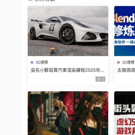
3D建模
3D建模
吳名小夥寫實汽車渲染課程2025年結
太陽鴿鴿棒
課C4D+OC【畫質高清有素材】
煉指南
2