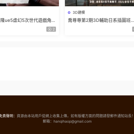
3D建模
隆ue5虛幻5次世代遊戲角色
喬尊尊第2期3D輔助日系插圖班
程2024【畫質超清有大部
2023【畫質高清有大部分素材】
2
】
免責聲明：
資源由本站用戶從網上收集上傳，如有版權方面的問題請發郵件通知站長
郵箱：hanqihaop@gmail.com