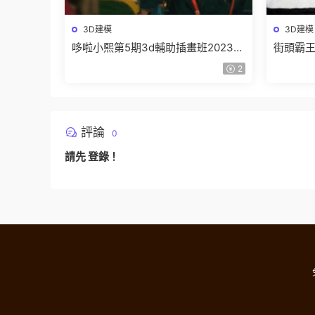
3D建模
3D建模
哆啦小熙第5期3d輔助插畫班2023年
街頭霸王
【畫質不錯有大部分素材】
制作全流
2
分素材
評論
0
請先
登錄
！