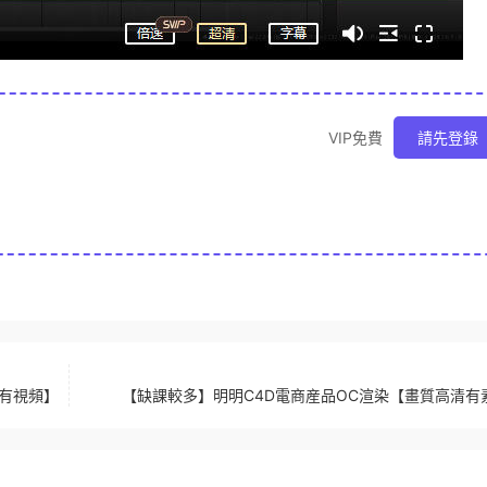
VIP免費
請先登錄
隻有視頻】
【缺課較多】明明C4D電商産品OC渲染【畫質高清有