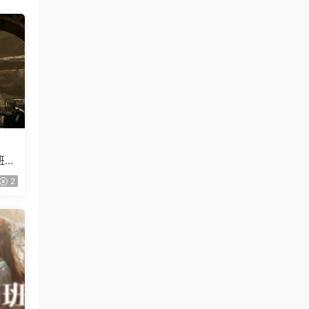
計班第
】
2