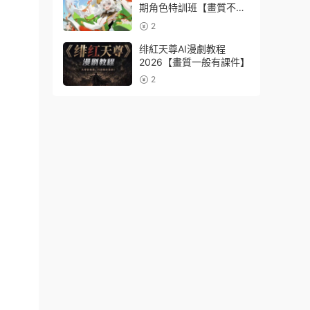
期角色特訓班【畫質不錯
隻有視頻】
2
绯紅天尊AI漫劇教程
2026【畫質一般有課件】
2