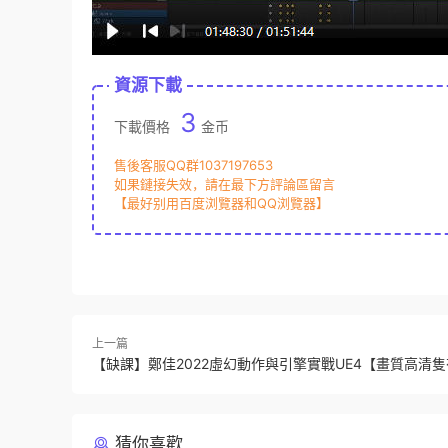
資源下載
3
下載價格
金币
售後客服QQ群1037197653
如果鏈接失效，請在最下方評論區留言
【最好别用百度浏覽器和QQ浏覽器】
上一篇
【缺課】鄭佳2022虛幻動作與引擎實戰UE4【畫質高清
猜你喜歡