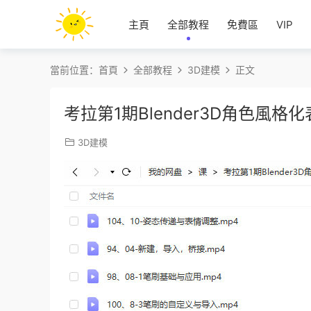
主頁
全部教程
免費區
VIP
當前位置：
首頁
全部教程
3D建模
正文
考拉第1期Blender3D角色風
3D建模