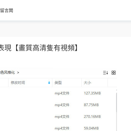
留言闆
格化表現【畫質高清隻有視頻】