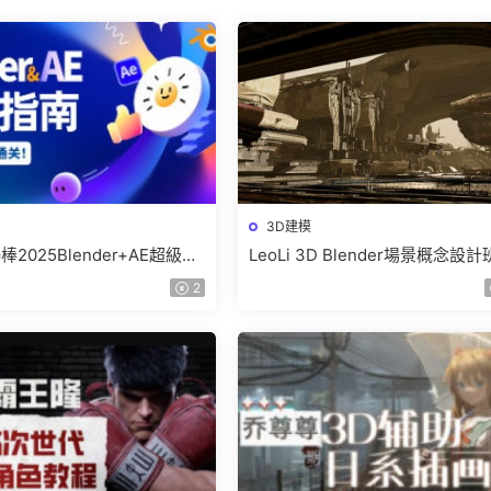
3D建模
2025Blender+AE超級修
LeoLi 3D Blender場景概念設
【畫質高清有部分素材】
6期2023年【畫質高清隻有視頻
2