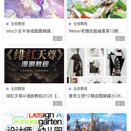
全部教程
全部教程
isho少女半身插圖團練課
Weber老魏拾藝繪畫第12期角
2026【畫質高清隻有視頻】
色特訓班【畫質不錯隻有視
2
2
頻】
全部教程
全部教程
绯紅天尊AI漫劇教程2026【畫
曼奇立德YZ構成團練課2026年
質一般有課件】
8月已結課【畫質高清有課件】
2
2