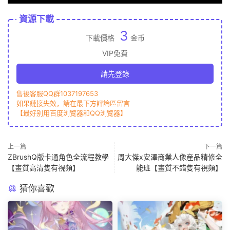
資源下載
3
下載價格
金币
VIP免費
請先登錄
售後客服QQ群1037197653
如果鏈接失效，請在最下方評論區留言
【最好别用百度浏覽器和QQ浏覽器】
上一篇
下一篇
ZBrushQ版卡通角色全流程教學
周大傑x安澤商業人像産品精修全
【畫質高清隻有視頻】
能班【畫質不錯隻有視頻】
猜你喜歡