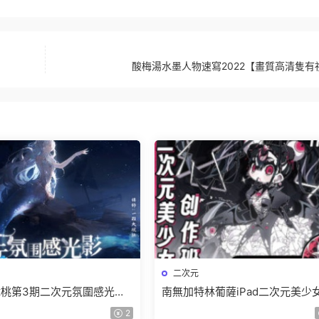
酸梅湯水墨人物速寫2022【畫質高清隻有
二次元
桃第3期二次元氛圍感光影
南無加特林葡薩iPad二次元美少
024【畫質高清隻有視頻】
作班2024【畫質高清隻有視頻】
2