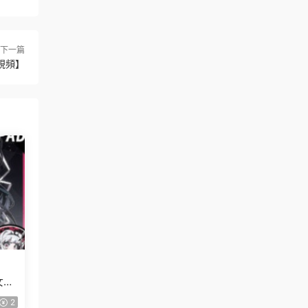
下一篇
視頻】
女創
2