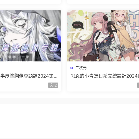
二次元
半厚塗胸像專題課2024第1
忍忍的小青蛙日系立繪設計2024
質高清隻有視頻】
練2期插畫教程【畫質不錯隻有視
2
頻】