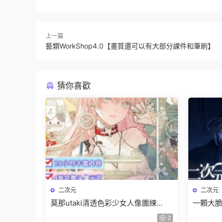
上一篇
藝類WorkShop4.0【畫質還可以有大部分課件和筆刷】
猜你喜歡
二次元
二次元
莫那utaki清透色彩少女人像團練
一顆大脆
2025【畫質高清隻有視頻】
特訓班2
2