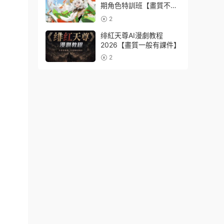
期角色特訓班【畫質不錯
隻有視頻】
2
绯紅天尊AI漫劇教程
2026【畫質一般有課件】
2