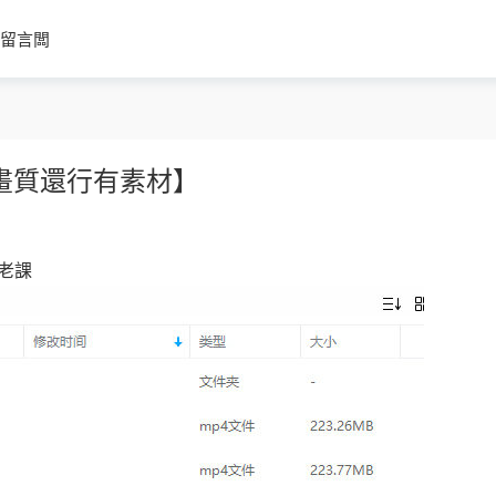
留言闆
畫質還行有素材】
的老課