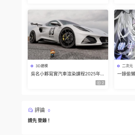
3D建模
二次元
吳名小夥寫實汽車渲染課程2025年結
一錄偷懶
課C4D+OC【畫質高清有素材】
期【畫
2
評論
0
請先
登錄
！