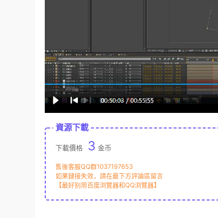
資源下載
3
下載價格
金币
售後客服QQ群1037197653
如果鏈接失效，請在最下方評論區留言
【最好别用百度浏覽器和QQ浏覽器】