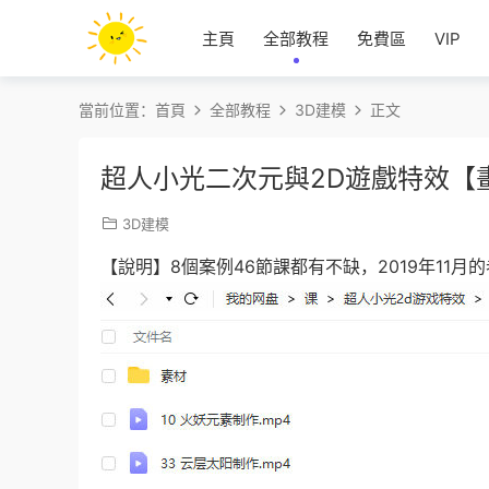
主頁
全部教程
免費區
VIP
當前位置：
首頁
全部教程
3D建模
正文
超人小光二次元與2D遊戲特效【
3D建模
【說明】8個案例46節課都有不缺，2019年11月