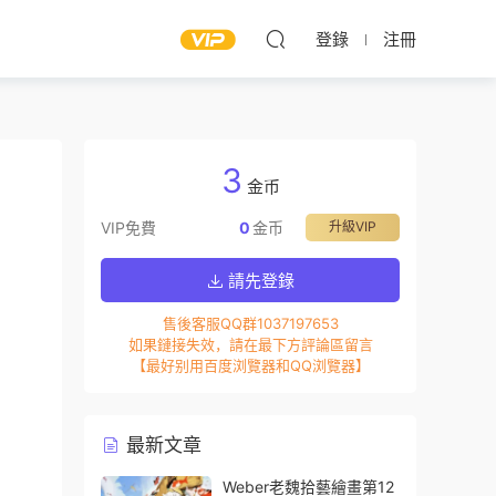
登錄
注冊
3
金币
VIP免費
0
金币
升級VIP
請先登錄
售後客服QQ群1037197653
如果鏈接失效，請在最下方評論區留言
【最好别用百度浏覽器和QQ浏覽器】
最新文章
Weber老魏拾藝繪畫第12