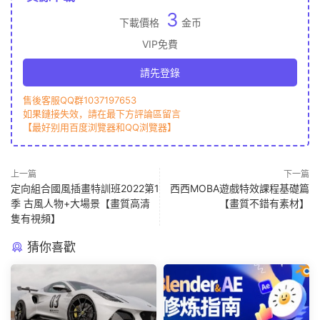
3
下載價格
金币
VIP免費
請先登錄
售後客服QQ群1037197653
如果鏈接失效，請在最下方評論區留言
【最好别用百度浏覽器和QQ浏覽器】
上一篇
下一篇
定向組合國風插畫特訓班2022第1
西西MOBA遊戲特效課程基礎篇
季 古風人物+大場景【畫質高清
【畫質不錯有素材】
隻有視頻】
猜你喜歡