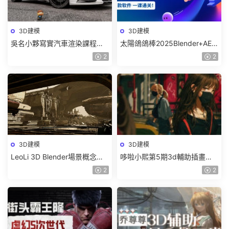
3D建模
3D建模
吳名小夥寫實汽車渲染課程
太陽鴿鴿棒2025Blender+AE
2025年結課C4D+OC【畫質高
超級修煉指南【畫質高清有部
2
2
清有素材】
分素材】
3D建模
3D建模
LeoLi 3D Blender場景概念設
哆啦小熙第5期3d輔助插畫班
計班第6期2023年【畫質高清
2023年【畫質不錯有大部分素
2
2
隻有視頻】
材】