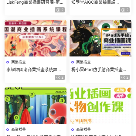
LiskFeng商業插畫研習課-第3
知學堂AIGC商業繪畫課
期(旁聽班)插畫教程【畫質不錯
2023【畫質高清有部分素材】
2
2
有筆刷】
商業插畫
商業插畫
李耀輝國潮商業插畫系統課第4
楊小冒iPad仿手繪商業插畫課
期2023【畫質還可以隻有視
第3期2022年【畫質高清隻有
2
2
頻】
視頻】
商業插畫
商業插畫