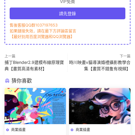
VIP免費
請先登錄
售後客服QQ群1037197653
如果鏈接失效，請在最下方評論區留言
【最好别用百度浏覽器和QQ浏覽器】
上一篇
下一篇
捕丁Blender2.9建模布線原理寶
時川映畫v貓導演婚禮攝影教學合
典【畫質高清有素材】
集【畫質不錯隻有視頻】
猜你喜歡
商業插畫
商業插畫