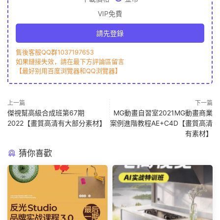
VIP免費
請先登錄
售後客服QQ群1037197653
如果鏈接失效，請在最下方評論區留言
【最好别用百度浏覽器和QQ浏覽器】
上一篇
下一篇
傑視幫高級合成班第67期
MG動畫自習室2021MG動畫商業
2022【畫質高清有大部分素材】
案例進階教程AE+C4D【畫質高清
有素材】
猜你喜歡