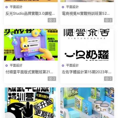
平面設計
平面設計
反光Studio品牌實戰3.0課程
電商視覺AI實戰特訓班第52期
2025年【畫質還可以有課件】
2025年1月結課【畫質高清有
2
2
部分素材】
平面設計
平面設計
付頑童平面版式實戰班第21期
左佐字體設計第15期2023年
2024【畫質高清隻有視頻】
【畫質還行有大部分素材】
2
2