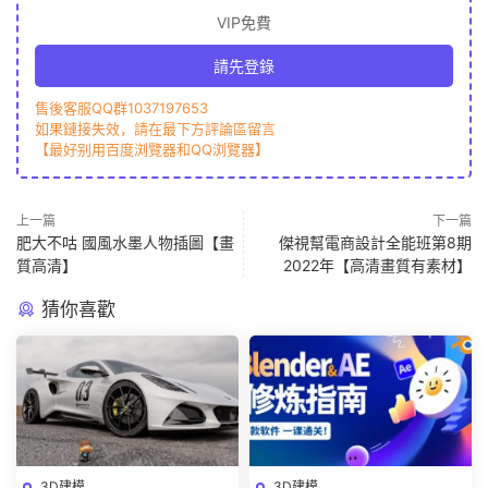
VIP免費
請先登錄
售後客服QQ群1037197653
如果鏈接失效，請在最下方評論區留言
【最好别用百度浏覽器和QQ浏覽器】
上一篇
下一篇
肥大不咕 國風水墨人物插圖【畫
傑視幫電商設計全能班第8期
質高清】
2022年【高清畫質有素材】
猜你喜歡
3D建模
3D建模