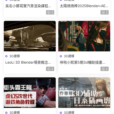
吳名小夥寫實汽車渲染課程
太陽鴿鴿棒2025Blender+AE
2025年結課C4D+OC【畫質高
超級修煉指南【畫質高清有部
2
2
清有素材】
分素材】
3D建模
3D建模
LeoLi 3D Blender場景概念設
哆啦小熙第5期3d輔助插畫班
計班第6期2023年【畫質高清
2023年【畫質不錯有大部分素
2
2
隻有視頻】
材】
3D建模
3D建模