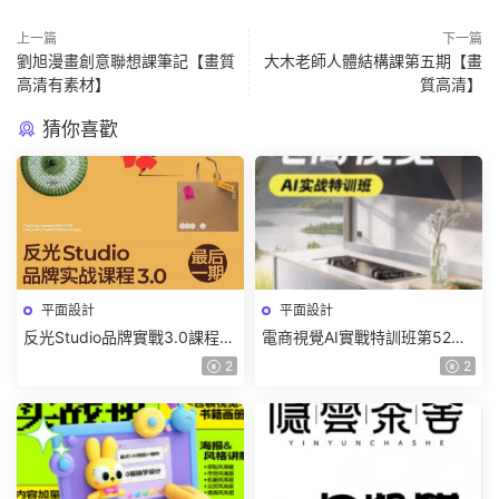
上一篇
下一篇
劉旭漫畫創意聯想課筆記【畫質
大木老師人體結構課第五期【畫
高清有素材】
質高清】
猜你喜歡
平面設計
平面設計
反光Studio品牌實戰3.0課程
電商視覺AI實戰特訓班第52期
2025年【畫質還可以有課件】
2025年1月結課【畫質高清有
2
2
部分素材】