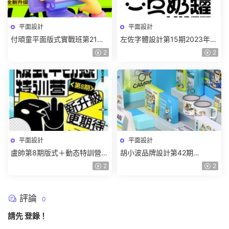
平面設計
平面設計
付頑童平面版式實戰班第21期
左佐字體設計第15期2023年
2024【畫質高清隻有視頻】
【畫質還行有大部分素材】
2
2
平面設計
平面設計
盧帥第8期版式＋動态特訓營
胡小波品牌設計第42期
【畫質高清有大部分素材】
2024【畫質高清有大部分素
2
2
材】
評論
0
請先
登錄
！